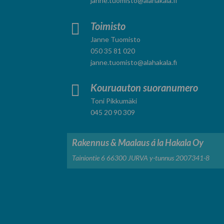
janne.tuomisto@alahakala.fi

Toimisto
Janne Tuomisto
050 35 81 020
janne.tuomisto@alahakala.fi

Kouruauton suoranumero
Toni Pikkumäki
045 20 90 309
Rakennus & Maalaus á la Hakala Oy
Tainiontie 6
66300 JURVA
y-tunnus 2007341-8