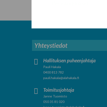
Peruskorjaukset
Yhteystiedot

Hallituksen puheenjohtaja
Pauli Hakala
0400 813 782
pauli.hakala@alahakala.fi

Toimitusjohtaja
Janne Tuomisto
050 35 81 020