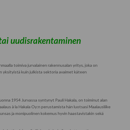
 tai uudisrakentaminen
aalla toimiva jurvalainen rakennusalan yritys, joka on
yksityistä kuin julkista sektoria avaimet käteen
vuonna 1954 Jurvassa syntynyt Pauli Hakala, on toiminut alan
alaus à la Hakala Oy:n perustamista hän luotsasi Maalausliike
on runsas ja monipuolinen kokemus hyvin haastavistakin sekä