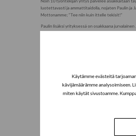
Noin 10 työntekijän yritys palvelee asiakkaitaan täys
luotettavasti ja ammattitaidolla, nojaten Paulin j
Mottonamme; ”Tee niin kuin ittelle tekisit!”
Paulin lisäksi yrityksessä on osakkaana jurvalain
yrityksissä yhteensä yli kymmenen vuotta ja nimitet
Asennustyöllemme annamme viiden
vuoden kirjallisen asennustakuun!
Käytämme evästeitä tarjoamamm
kävijämäärämme analysoimiseen. Lis
miten käytät sivustoamme. Kumppanimm