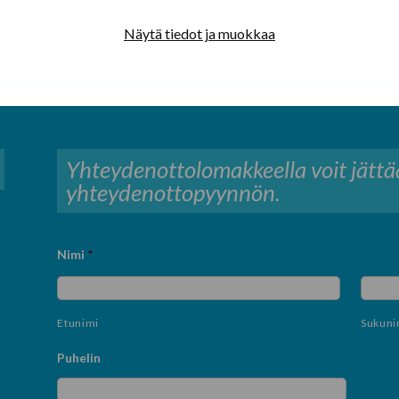
Uudisrakentaminen
Näytä tiedot ja muokkaa
Yhteydenottolomakkeella voit jättää
yhteydenottopyynnön.
Nimi
*
Etunimi
Sukuni
Puhelin