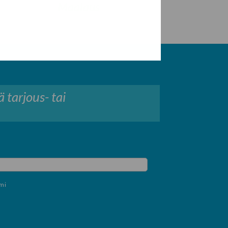
Maalaus
 tarjous- tai
mi