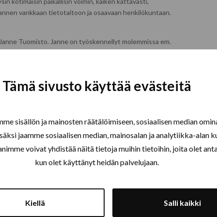
in kotimaisin paikallisin voimin, kaiken kattavasti,
a Jannen vankkaan tietotaitoon ja osaavaan henkilökuntaan.
en Janne Tuomisto. Janne on työskennellyt molemmissa em.
tiin yrityksen toimitusjohtajaksi 1.1.2017.
Tämä sivusto käyttää evästeitä
Käytettäville materiaaleille valmistajien
myöntämät takuut.
e sisällön ja mainosten räätälöimiseen, sosiaalisen median omin
äksi jaamme sosiaalisen median, mainosalan ja analytiikka-alan k
e voivat yhdistää näitä tietoja muihin tietoihin, joita olet antanu
kun olet käyttänyt heidän palvelujaan.
Kiellä
Salli kaikki