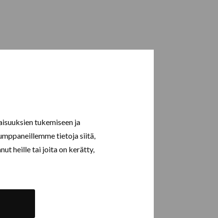
Palvelumme ovat
kotitalousvähennyskelpoisia!
aisuuksien tukemiseen ja
umppaneillemme tietoja siitä,
t heille tai joita on kerätty,